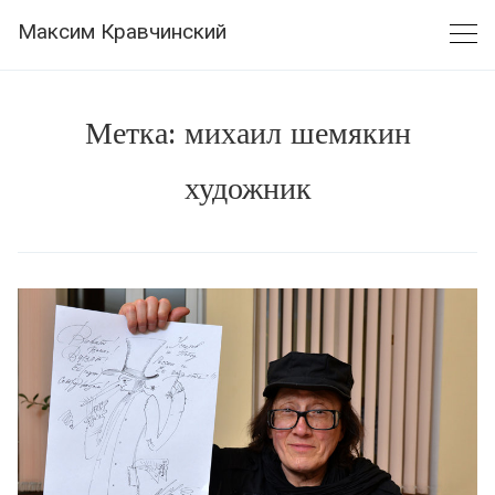
Skip
Максим Кравчинский
to
content
Метка:
михаил шемякин
художник