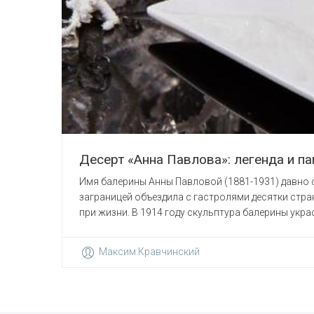
Десерт «Анна Павлова»: легенда и п
Имя балерины Анны Павловой (1881-1931) давно с
заграницей объездила с гастролями десятки стран
при жизни. В 1914 году скульптура балерины украс
Максим Кравчинский