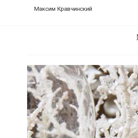
Skip
Navigation
Максим Кравчинский
to
content