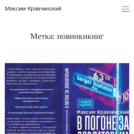
Skip
Максим Кравчинский
to
content
Метка:
новинкикниг