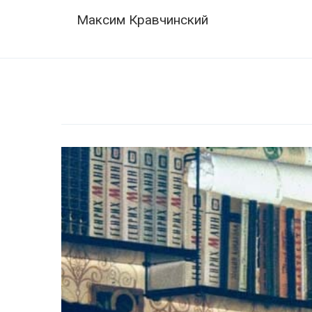
Skip
Navigation
Максим Кравчинский
to
content