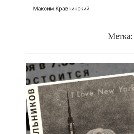
Skip
Navigation
Максим Кравчинский
to
content
Метка