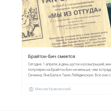
Брайтон-Бич смеется
Сегодня, 1 апреля, в день шуток и розыгрышей, м
популярен на Брайтон-Бич не меньше, чем эстрада
Сичкина, Яна Бала и Таню Лебединскую. Все они со
Максим Кравчинский