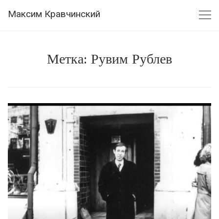
Skip
Максим Кравчинский
to
content
Метка:
Рувим Рублев