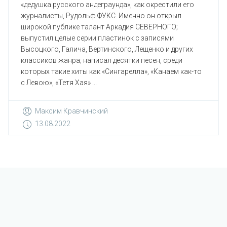
«дедушка русского андеграунда», как окрестили его
журналисты, Рудольф ФУКС. Именно он открыл
широкой публике талант Аркадия СЕВЕРНОГО;
выпустил целые серии пластинок с записями
Высоцкого, Галича, Вертинского, Лещенко и других
классиков жанра; написал десятки песен, среди
которых такие хиты как «Сингарелла», «Канаем как-то
с Левою», «Тетя Хая» ...
Максим Кравчинский
13.08.2022