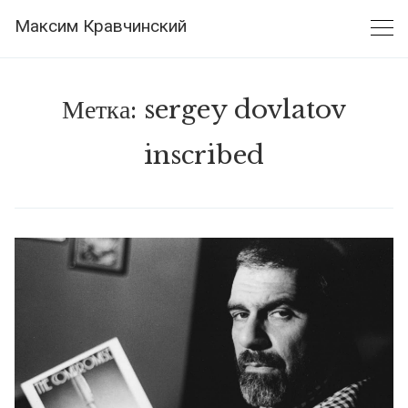
Skip
Максим Кравчинский
to
content
Метка:
sergey dovlatov
inscribed