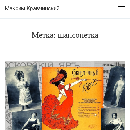
Skip
Максим Кравчинский
to
content
Метка:
шансонетка