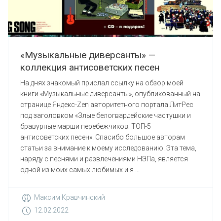
«Музыкальные диверсанты» —
коллекция антисоветских песен
На днях знакомый прислал ссылку на обзор моей
книги «Музыкальные диверсанты», опубликованный на
странице Яндекс-Zen авторитетного портала ЛитРес
под заголовком «Злые белогвардейские частушки и
бравурные марши перебежчиков: ТОП-5
антисоветских песен». Спасибо большое авторам
статьи за внимание к моему исследованию. Эта тема,
наряду с песнями и развлечениями НЭПа, является
одной из моих самых любимых и я ...
Максим Кравчинский
12.02.2022