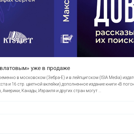
овлатовым» уже в продаже
еменно в московском (Зебра-Е) и в лейпцигском (ISIA Media) изда
ста и 16 стр. цветной вклейки) дополненное издание книги «В пог
 Америки, Канады, Израиля и других стран могут ...