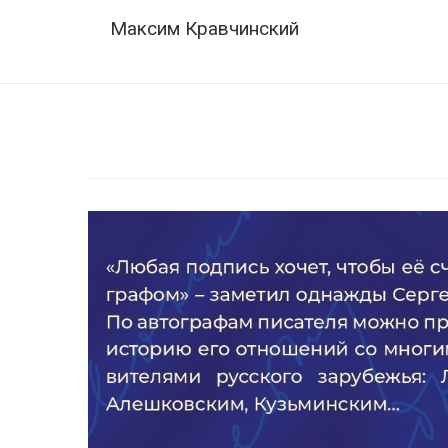
Skip
Navigation
Максим Кравчинский
to
content