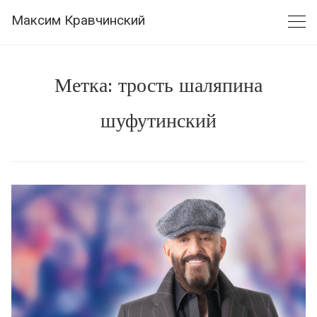
Skip
Максим Кравчинский
to
content
Метка:
трость шаляпина
шуфутинский