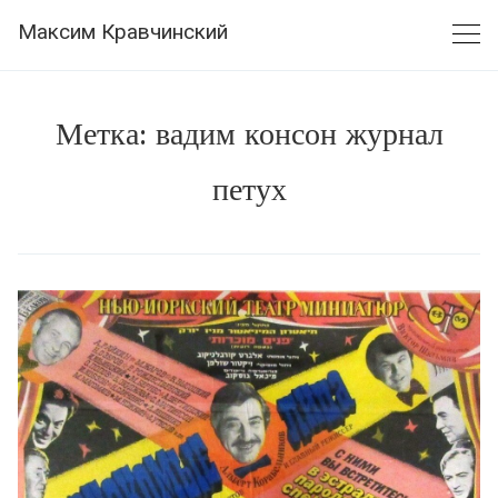
Skip
Максим Кравчинский
to
content
Метка:
вадим консон журнал
петух