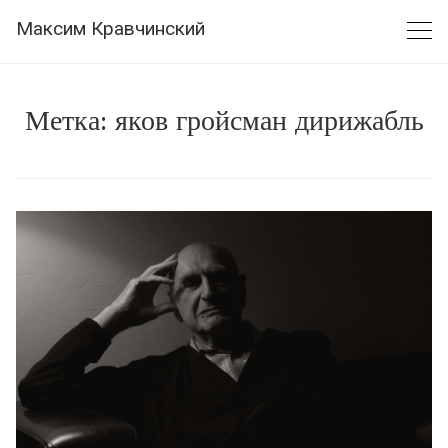
Skip
Максим Кравчинский
to
content
Метка:
яков гройсман дирижабль