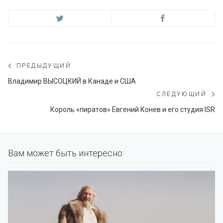
Навигация
ПРЕДЫДУЩИЙ
по
Предыдущий
Владимир ВЫСОЦКИЙ в Канаде и США
пост:
СЛЕДУЮЩИЙ
записям
С
Король «пиратов» Евгений Конев и его студия ISR
по
Вам может быть интересно: