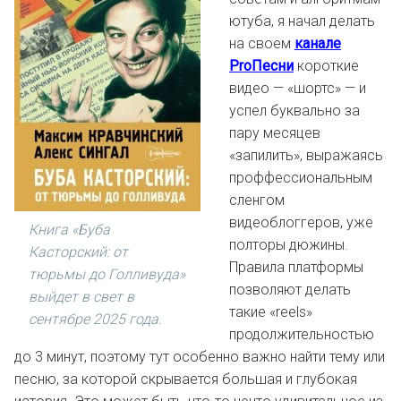
ютуба, я начал делать
на своем
канале
ProПесни
короткие
видео — «шортс» — и
успел буквально за
пару месяцев
«запилить», выражаясь
проффессиональным
сленгом
видеоблоггеров, уже
Книга «Буба
полторы дюжины.
Касторский: от
Правила платформы
тюрьмы до Голливуда»
позволяют делать
выйдет в свет в
такие «reels»
сентябре 2025 года.
продолжительностью
до 3 минут, поэтому тут особенно важно найти тему или
песню, за которой скрывается большая и глубокая