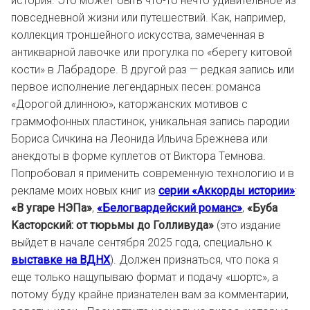
история. Это может быть что-то нечто удивительное из
повседневной жизни или путешествий. Как, например,
коллекция троншейного искусства, замеченная в
антикварной лавочке или прогулка по «берегу китовой
кости» в Лабрадоре. В другой раз — редкая запись или
первое исполнение легендарных песен: романса
«Дорогой длинною», каторжанских мотивов с
граммофонных пластинок, уникальная запись пародии
Бориса Сичкина на Леонида Ильича Брежнева или
анекдоты в форме куплетов от Виктора Темнова.
Попробовал я применить современную технологию и в
рекламе моих новых книг из
серии «Аккорды истории»
:
«В угаре НЭПа»
,
«Белогвардейский романс»
,
«Буба
Касторский: от тюрьмы до Голливуда»
(это издание
выйдет в начале сентября 2025 года, специально к
выставке на ВДНХ
). Должен признаться, что пока я
еще только нащупываю формат и подачу «шортс», а
потому буду крайне признателен вам за комментарии,