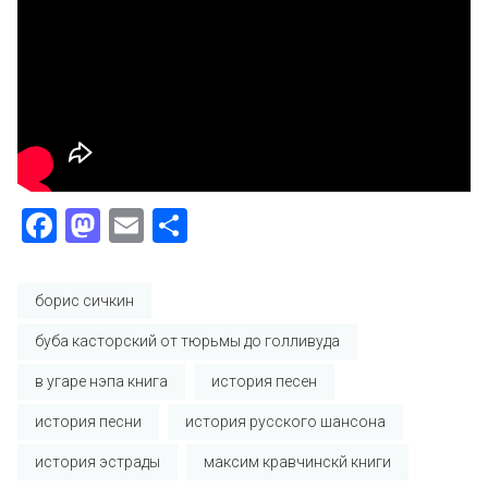
Facebook
Mastodon
Email
Отправить
борис сичкин
буба касторский от тюрьмы до голливуда
в угаре нэпа книга
история песен
история песни
история русского шансона
история эстрады
максим кравчинскй книги