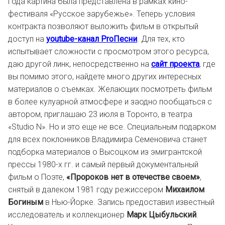
года картина была представлена в рамках кино-
фестиваля «Русское зарубежье». Теперь условия
контракта позволяют выложить фильм в открытый
доступ на
youtube-канал ProПесни
. Для тех, кто
испытывает сложности с просмотром этого ресурса,
даю другой линк, непосредственно на
сайт проекта
, где
вы помимо этого, найдете много других интересных
материалов о съемках. Желающих посмотреть фильм
в более кулуарной атмосфере и заодно пообщаться с
автором, приглашаю 23 июля в Торонто, в театра
«Studio N». Но и это еще не все. Специальным подарком
для всех поклонников Владимира Семеновича станет
подборка материалов о Высоцком из эмигрантской
прессы 1980-х гг. и самый первый документальный
фильм о Поэте,
«Пророков нет в отечестве своем»
,
снятый в далеком 1981 году режиссером
Михаилом
Богиным
в Нью-Йорке. Запись предоставил известный
исследователь и коллекционер
Марк Цыбульский
.