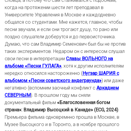
словца, а потому что сам сталкивался с подобным,
когда на протяжении шести лет преподавал в
Университете Управления в Москве и каждодневно
общался со студентами. Мне кажется, главное, чтобы
песни звучали, и если они трогают душу, то рано или
поздно слушатели доберутся и до первоисточника.
Думаю, что сам Владимир Семенович был бы не против
таких экспериментов. Недаром он с интересом слушал
свои песни в интерпретации
Славы ВОЛЬНОГО на
альбоме «Песни ГУЛАГА»
, хотя к другим исполнителям
нередко относился настороженно (
Нугзар ШАРИЯ с
альбомом «Песни советского андеграунда»
) или даже
негативно (вспомним заочный конфликт с
Аркадием
СЕВЕРНЫМ
). В прошлом году мы сняли
документальный фильм
«Благословенная богом
страна»: Владимир Высоцкий в Канаде» (ECG, 2024)
.
Премьера фильма одновремнно прошла в Москве, в
Музее Высоцкого и в Торонто, а в ноябре прошлого