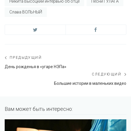
Никита Высоцкий интервью об отце
Песни ГУЛАГА
Слава ВОЛЬНЫЙ
Навигация
ПРЕДЫДУЩИЙ
по
Предыдущий
День рожденья в «угаре НЭПа»
пост:
СЛЕДУЮЩИЙ
записям
С
Большие истории в маленьких видео
по
Вам может быть интересно: