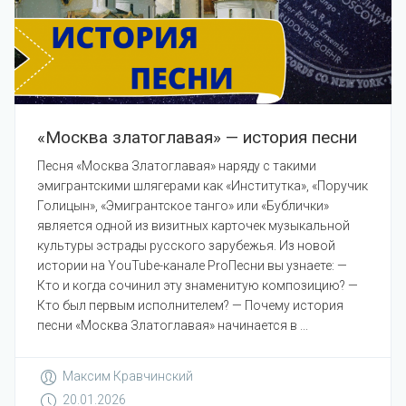
«Москва златоглавая» — история песни
Песня «Москва Златоглавая» наряду с такими
эмигрантскими шлягерами как «Институтка», «Поручик
Голицын», «Эмигрантское танго» или «Бублички»
является одной из визитных карточек музыкальной
культуры эстрады русского зарубежья. Из новой
истории на YouTube-канале ProПесни вы узнаете: —
Кто и когда сочинил эту знаменитую композицию? —
Кто был первым исполнителем? — Почему история
песни «Москва Златоглавая» начинается в ...
Максим Кравчинский
20.01.2026