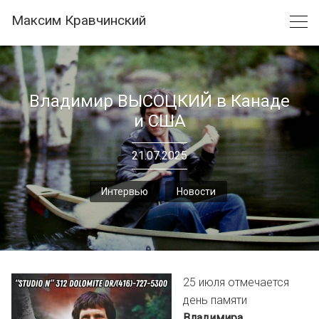
Skip
Максим Кравчинский
to
content
Владимир ВЫСОЦКИЙ в Канаде
и США
21.07.2025
Интервью
Новости
25 июля отмечается
день памяти
Владимира