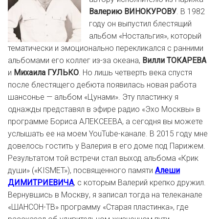
Валерию ВИНОКУРОВУ
. В 1982
году он выпустил блестящий
альбом «Ностальгия», который
тематически и эмоционально перекликался с ранними
альбомами его коллег из-за океана,
Вилли ТОКАРЕВА
и
Михаила ГУЛЬКО
. Но лишь четверть века спустя
после блестящего дебюта появилась новая работа
шансонье — альбом «Цунами». Эту пластинку я
однажды представял в эфире радио «Эхо Москвы» в
программе Бориса АЛЕКСЕЕВА, а сегодня вы можете
услышать ее на моем YouTube-канале. В 2015 году мне
довелось гостить у Валерия в его доме под Парижем.
Результатом той встречи стал выход альбома «Крик
души» («KISMET»), посвященного памяти
Алеши
ДИМИТРИЕВИЧА
, с которым Валерий крепко дружил.
Вернувшись в Москву, я записал тогда на телеканале
«ШАНСОН-ТВ» программу «Старая пластинка», где