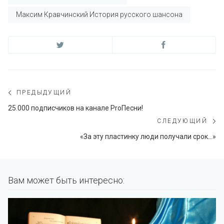
Максим Кравчинский История русского шансона
Навигация
ПРЕДЫДУЩИЙ
по
Предыдущий
25.000 подписчиков на канале ProПесни!
пост:
СЛЕДУЮЩИЙ
записям
С
«За эту пластинку люди получали срок…»
по
Вам может быть интересно: