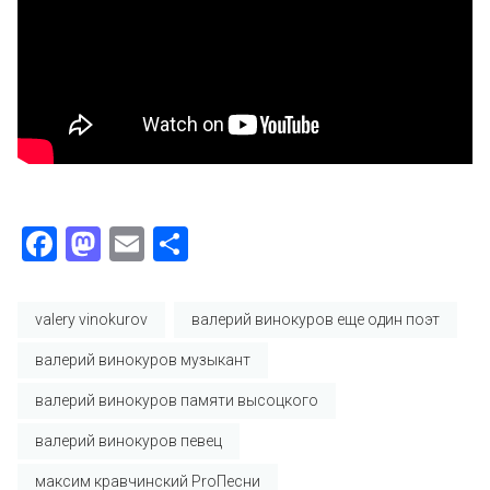
Facebook
Mastodon
Email
Отправить
valery vinokurov
валерий винокуров еще один поэт
валерий винокуров музыкант
валерий винокуров памяти высоцкого
валерий винокуров певец
максим кравчинский ProПесни