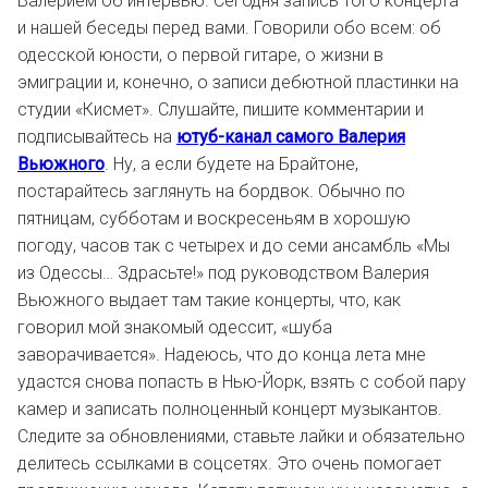
Валерием об интервью. Сегодня запись того концерта
и нашей беседы перед вами. Говорили обо всем: об
одесской юности, о первой гитаре, о жизни в
эмиграции и, конечно, о записи дебютной пластинки на
студии «Кисмет». Слушайте, пишите комментарии и
подписывайтесь на
ютуб-канал самого Валерия
Вьюжного
.
Ну, а если будете на Брайтоне,
постарайтесь заглянуть на бордвок. Обычно по
пятницам, субботам и воскресеньям в хорошую
погоду, часов так с четырех и до семи ансамбль «Мы
из Одессы… Здрасьте!» под руководством Валерия
Вьюжного выдает там такие концерты, что, как
говорил мой знакомый одессит, «шуба
заворачивается». Надеюсь, что до конца лета мне
удастся снова попасть в Нью-Йорк, взять с собой пару
камер и записать полноценный концерт музыкантов.
Следите за обновлениями, ставьте лайки и обязательно
делитесь ссылками в соцсетях. Это очень помогает