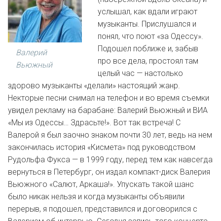
услышал, как вдали играют
музыканты. Прислушался и
понял, что поют «за Одессу».
Подошел поближе и, забыв
Валерий
про все дела, простоял там
Вьюжный
целый час — настолько
здорово музыканты «делали» настоящий жанр.
Некторые песни снимал на телефон и во время съемки
увидел рекламу на барабане: Валерий Вьюжный и ВИА
«Мы из Одессы… Здрасьте!». Вот так встреча! С
Валерой я был заочно знаком почти 30 лет, ведь на нем
закончилась история «Кисмета» под руководством
Рудольфа Фукса — в 1999 году, перед тем как навсегда
вернуться в Петербург, он издал компакт-диск Валерия
Вьюжного «Салют, Аркаша!». Упускать такой шанс
было никак нельзя и когда музыканты объявили
перерыв, я подошел, представился и договорился с