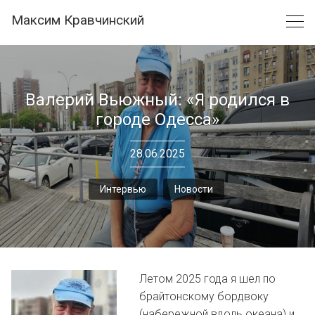
Skip
Максим Кравчинский
to
content
Валерий Вьюжный: «Я родился в
городе Одесса»
28.06.2025
Интервью
Новости
Летом 2025 года я шел по
брайтонскому бордвоку
(набережной вдоль океана) и