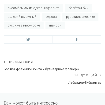
ансамбль мы из одессы здрасьте
брайтон-бич
валерий вьюжный
одесса
русские в америке
русские в нью-йорке
шансон
Навигация
ПРЕДЫДУЩИЙ
по
Предыдущий
Босяки, фрачники, кинто и бульварные фланеры
пост:
СЛЕДУЮЩИЙ
записям
С
Лабрадор-Гибралтар
по
Вам может быть интересно: