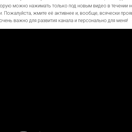
торую можно нажимать только под новым видео в течении н
и. Пожалуйста, жмите её активнее и, вообще, всячески про
 очень важно для развития канала и персонально для меня!