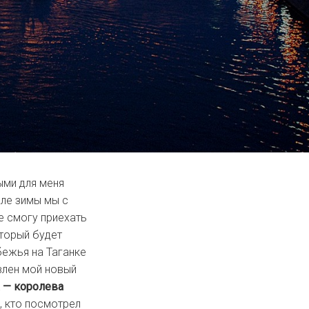
ыми для меня
але зимы мы с
е смогу приехать
оторый будет
бежья на Таганке
влен мой новый
 — королева
х, кто посмотрел