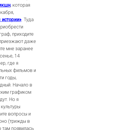
икшн
, которая
екабря,
 истории»
. Туда
 приобрести
граф, приходите
и приезжают даже
ите мне заранее
сенье, 14
р, где я
альных фильмов и
ти годы,
одный. Начало в
ским графиком
дут. Но я
 культуры
шите вопросы и
ярно (трижды в
о там появилась