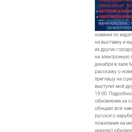
новинки по изда
на выставку и и
из других город
на электронную 
декабря в зале 
расскажу о нови
приглашу на сцен
выступит мой др
19.00. Подробно
обновления на с
обещаю всё наве
русского зарубе
пожелания на ме
неделю) обновля