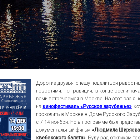
Дорогие друзья, спешу поделиться радостн
новостями. По традиции, в конце осени-нач
вами встречаемся в Москве. На этот раз я н
на
кинофестиваль «Русское зарубежье»
, к
проходить в Москве в Доме Русского Зару
с 7-14 ноября. Но в программе был предста
документальный фильм
«Людмила Ширяева
квебекского балета»
. Буду рад откликам те