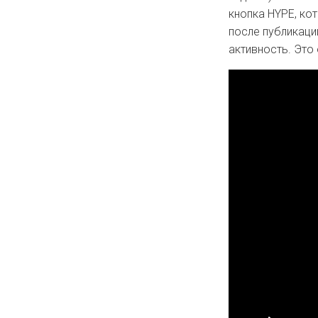
кнопка HYPE, ко
после публикаци
активность. Это