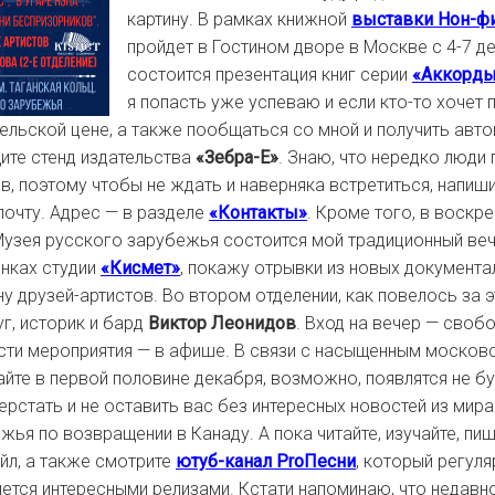
картину. В рамках книжной
выставки Нон-ф
пройдет в Гостином дворе в Москве с 4-7 д
состоится презентация книг серии
«Аккорды
я попасть уже успеваю и если кто-то хочет
тельской цене, а также пообщаться со мной и получить авто
щите стенд издательства
«Зебра-Е»
. Знаю, что нередко люд
ов, поэтому чтобы не ждать и наверняка встретиться, напиш
почту. Адрес — в разделе
«Контакты»
. Кроме того, в воскре
Музея русского зарубежья состоится мой традиционный вече
нках студии
«Кисмет»
, покажу отрывки из новых документ
у друзей-артистов. Во втором отделении, как повелось за э
уг, историк и бард
Виктор Леонидов
. Вход на вечер — своб
сти мероприятия — в афише. В связи с насыщенным москов
айте в первой половине декабря, возможно, появлятся не бу
рстать и не оставить вас без интересных новостей из мира
жья по возвращении в Канаду. А пока читайте, изучайте, пи
йл, а также смотрите
ютуб-канал ProПесни
, который регул
ется интересными релизами. Кстати напоминаю, что недавн