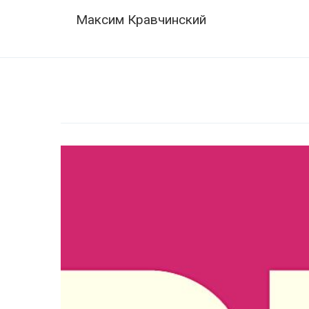
Skip
Navigation
Максим Кравчинский
to
content