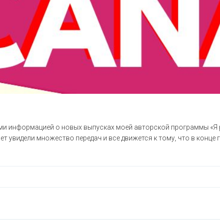
ами информацией о новых выпусках моей авторской программы «Я р
свет увидели множество передач и все движется к тому, что в конц