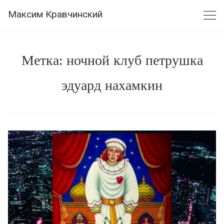
Skip
Максим Кравчинский
to
content
Метка:
ночной клуб петрушка
эдуард нахамкин