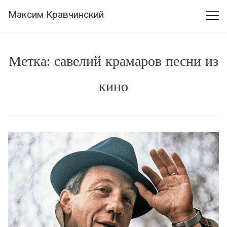
Skip
Максим Кравчинский
to
content
Метка:
савелий крамаров песни из
кино