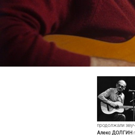
продолжали звуч
Алекс ДОЛГИН
п