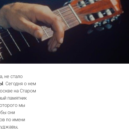
а, не стало
ВЫ
. Сегодня о нем
Москве на Старом
ный памятник
 которого мы
обы они
ов по имени
куджавы,