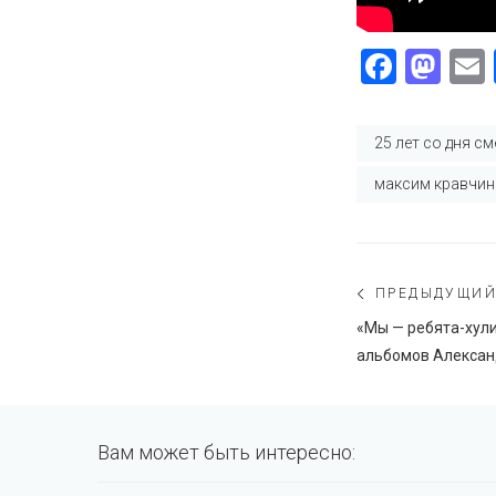
Faceb
Ma
25 лет со дня с
максим кравчин
Навигаци
ПРЕДЫДУЩИ
по
Предыдущий
«Мы — ребята-хул
пост:
альбомов Алекса
записям
Вам может быть интересно: