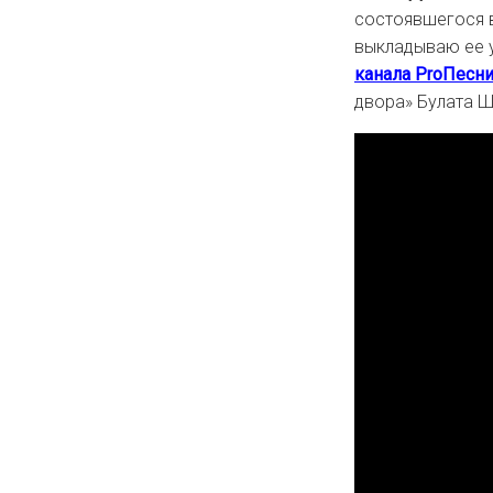
состоявшегося в
выкладываю ее у
канала ProПесн
двора» Булата 