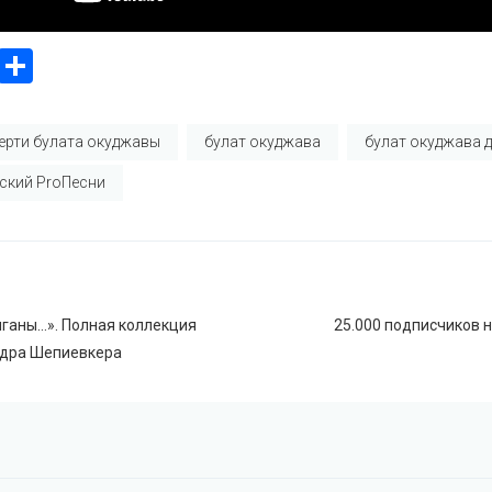
ook
stodon
Email
Отправить
мерти булата окуджавы
булат окуджава
булат окуджава 
ский ProПесни
я
Й
иганы…». Полная коллекция
25.000 подписчиков н
ндра Шепиевкера