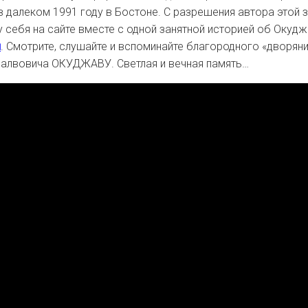
 далеком 1991 году в Бостоне. С разрешения автора этой 
 себя на сайте вместе с одной занятной историей об Окуд
и
. Смотрите, слушайте и вспоминайте благородного «дворян
Шалвовича ОКУДЖАВУ. Светлая и вечная память…