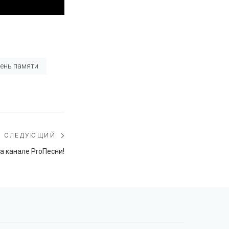
день памяти
СЛЕДУЮЩИЙ
Следующий
а канале ProПесни!
пост: