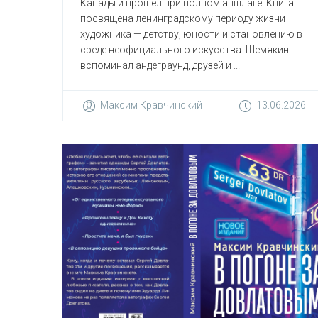
Канады и прошёл при полном аншлаге. Книга
посвящена ленинградскому периоду жизни
художника — детству, юности и становлению в
среде неофициального искусства. Шемякин
вспоминал андеграунд, друзей и ...
Максим Кравчинский
13.06.2026