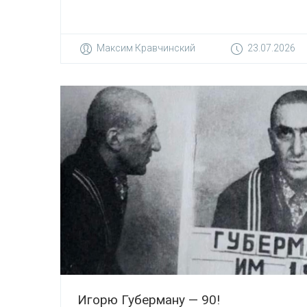
Максим Кравчинский
23.07.2026
Игорю Губерману — 90!