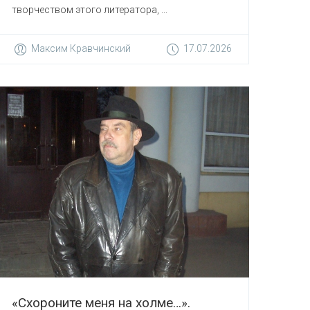
творчеством этого литератора, ...
Максим Кравчинский
17.07.2026
«Схороните меня на холме…».